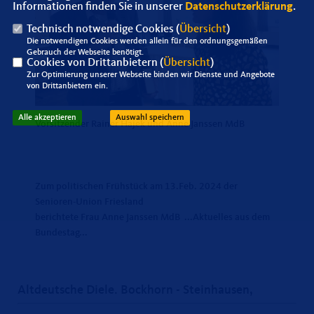
Informationen finden Sie in unserer
Datenschutzerklärung
.
Technisch notwendige Cookies (
Übersicht
)
Die notwendigen Cookies werden allein für den ordnungsgemäßen
Gebrauch der Webseite benötigt.
Cookies von Drittanbietern (
Übersicht
)
Zur Optimierung unserer Webseite binden wir Dienste und Angebote
von Drittanbietern ein.
Alle akzeptieren
Auswahl speichern
Vorsitzender Rainer Hajek und Anne Janssen MdB
Zum politischen Frühstück am 13.Feb. 2024 der
Senioren-Union Friesland
berichtete Frau Anne Janssen MdB ...Aktuelles aus dem
Bundestag...
Altdeutsche Diele. Bockhorn - Steinhausen,